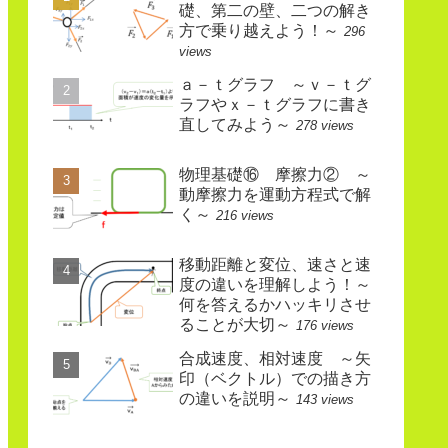
礎、第二の壁、二つの解き
方で乗り越えよう！～
296
views
ａ－ｔグラフ ～ｖ－ｔグ
ラフやｘ－ｔグラフに書き
直してみよう～
278 views
物理基礎⑯ 摩擦力② ～
動摩擦力を運動方程式で解
く～
216 views
移動距離と変位、速さと速
度の違いを理解しよう！～
何を答えるかハッキリさせ
ることが大切～
176 views
合成速度、相対速度 ～矢
印（ベクトル）での描き方
の違いを説明～
143 views